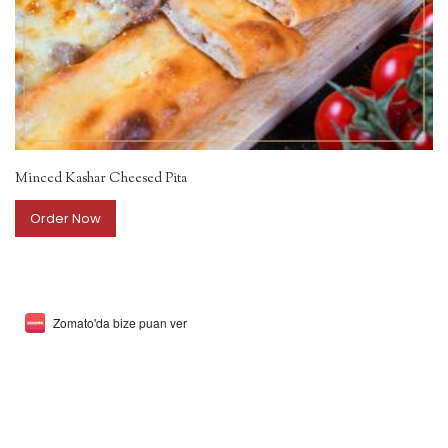
Minced Kashar Cheesed Pita
Order Now
Zomato'da bize puan ver