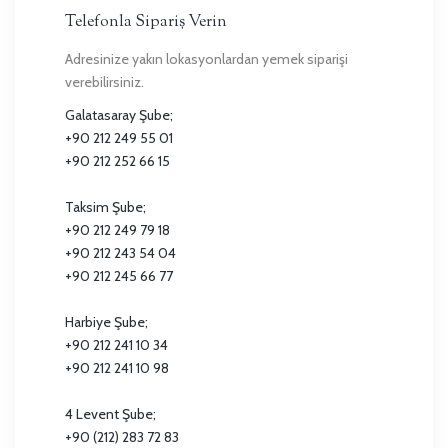
Telefonla Sipariş Verin
Adresinize yakın lokasyonlardan yemek siparişi
verebilirsiniz.
Galatasaray Şube;
+90 212 249 55 01
+90 212 252 66 15
Taksim Şube;
+90 212 249 79 18
+90 212 243 54 04
+90 212 245 66 77
Harbiye Şube;
+90 212 241 10 34
+90 212 241 10 98
4 Levent Şube;
+90 (212) 283 72 83