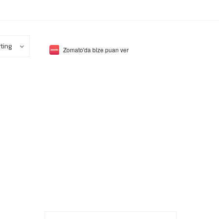
ting
Zomato'da bize puan ver