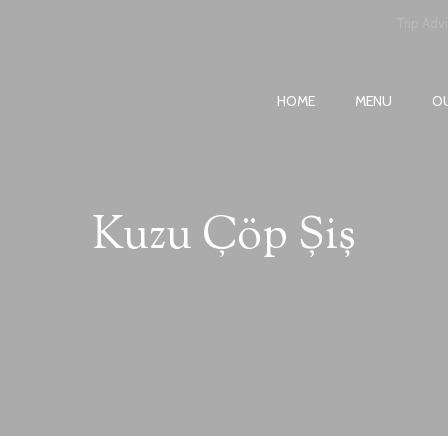
Trip Adv
HOME
MENU
O
Kuzu Çöp Şiş