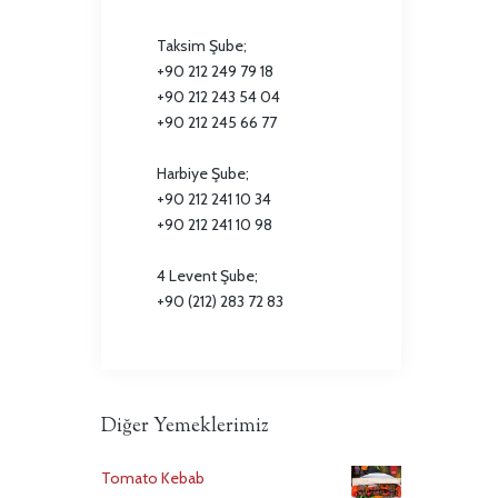
Taksim Şube;
+90 212 249 79 18
+90 212 243 54 04
+90 212 245 66 77
Harbiye Şube;
+90 212 241 10 34
+90 212 241 10 98
4 Levent Şube;
+90 (212) 283 72 83
Diğer Yemeklerimiz
Tomato Kebab