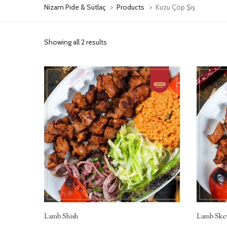
Nizam Pide & Sütlaç
>
Products
>
Kuzu Çöp Şiş
Showing all 2 results
Lamb Shish
Lamb Ske