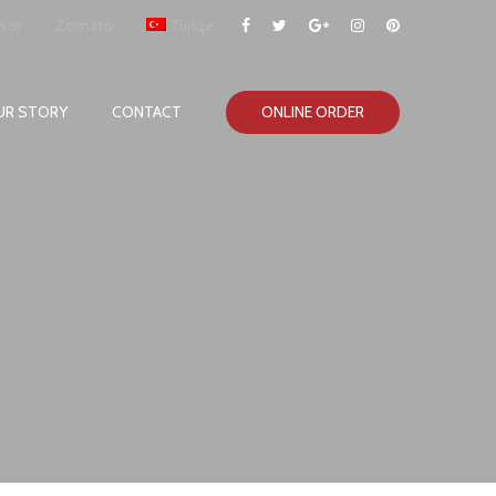
isor
Zomato
Türkçe
UR STORY
CONTACT
ONLINE ORDER