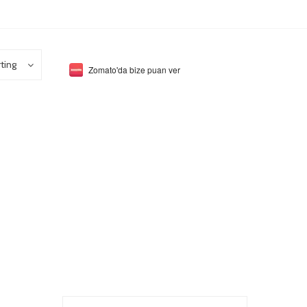
ting
Zomato'da bize puan ver