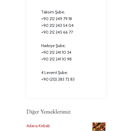
Taksim Şube;
+90 212 249 79 18
+90 212 243 54 04
+90 212 245 66 77
Harbiye Şube;
+90 212 241 10 34
+90 212 241 10 98
4 Levent Şube;
+90 (212) 283 72 83
Diğer Yemeklerimiz
Adana Kebab