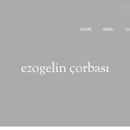
Trip Adv
HOME
MENU
O
ezogelin çorbası