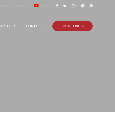
isor
Zomato
Türkçe
UR STORY
CONTACT
ONLINE ORDER