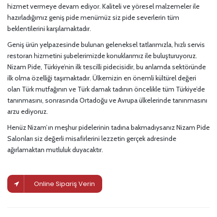
hizmet vermeye devam ediyor. Kaliteli ve yöresel malzemeler ile
hazırladığımız geniş pide menümüz siz pide severlerin tüm
beklentilerini karşılamaktadır.
Geniş ürün yelpazesinde bulunan geleneksel tatlarımızla, hızlı servis
restoran hizmetini şubelerimizde konuklarımız ile buluşturuyoruz.
Nizam Pide, Türkiye’nin ilk tescilli pidecisidir, bu anlamda sektöründe
ilk olma özelliği taşımaktadır. Ülkemizin en önemli kültürel değeri
olan Türk mutfağının ve Türk damak tadının öncelikle tüm Türkiye’de
tanınmasını, sonrasında Ortadoğu ve Avrupa ülkelerinde tanınmasını
arzu ediyoruz.
Henüz Nizam’ın meşhur pidelerinin tadına bakmadıysanız Nizam Pide
Salonları siz değerli misafirlerini lezzetin gerçek adresinde
ağırlamaktan mutluluk duyacaktır.
Online Sipariş Verin