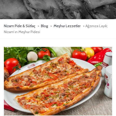
Nizam Pide & Sütlaç
>
Blog
>
Meşhur Lezzetler
> Ağzınıza Layık;
Nizam’ın Meşhur Pidesi