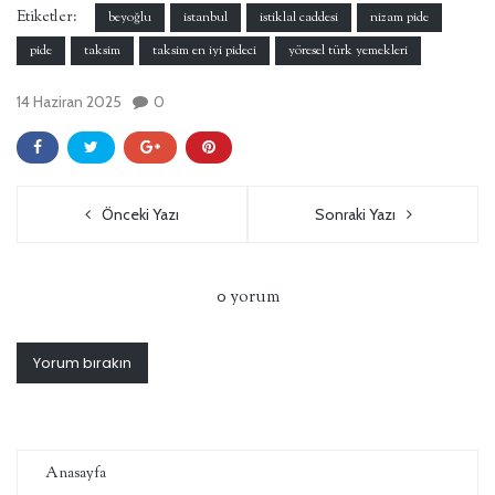
Etiketler:
beyoğlu
istanbul
istiklal caddesi
nizam pide
pide
taksim
taksim en iyi pideci
yöresel türk yemekleri
14 Haziran 2025
0
Önceki Yazı
Sonraki Yazı
0 yorum
Yorum bırakın
Anasayfa