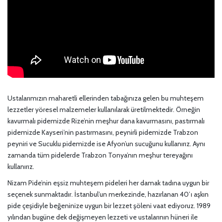
Ustalarımızın maharetli ellerinden tabağınıza gelen bu muhteşem
lezzetler yöresel malzemeler kullanılarak üretilmektedir. Örneğin
kavurmalı pidemizde Rize’nin meşhur dana kavurmasını, pastırmalı
pidemizde Kayseri’nin pastırmasını, peynirli pidemizde Trabzon
peyniri ve Sucuklu pidemizde ise Afyon’un sucuğunu kullanırız. Aynı
zamanda tüm pidelerde Trabzon Tonya’nın meşhur tereyağını
kullanırız.
Nizam Pide’nin eşsiz muhteşem pideleri her damak tadına uygun bir
seçenek sunmaktadır. İstanbul’un merkezinde, hazırlanan 40’ı aşkın
pide çeşidiyle beğeninize uygun bir lezzet şöleni vaat ediyoruz. 1989
yılından bugüne dek değişmeyen lezzeti ve ustalarının hüneri ile