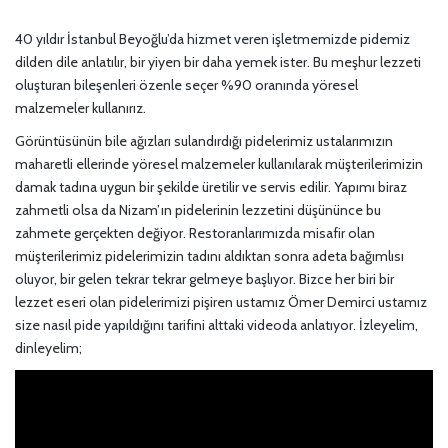
40 yıldır İstanbul Beyoğlu’da hizmet veren işletmemizde pidemiz
dilden dile anlatılır, bir yiyen bir daha yemek ister. Bu meşhur lezzeti
oluşturan bileşenleri özenle seçer %90 oranında yöresel
malzemeler kullanırız.
Görüntüsünün bile ağızları sulandırdığı pidelerimiz ustalarımızın
maharetli ellerinde yöresel malzemeler kullanılarak müşterilerimizin
damak tadına uygun bir şekilde üretilir ve servis edilir. Yapımı biraz
zahmetli olsa da Nizam’ın pidelerinin lezzetini düşününce bu
zahmete gerçekten değiyor. Restoranlarımızda misafir olan
müşterilerimiz pidelerimizin tadını aldıktan sonra adeta bağımlısı
oluyor, bir gelen tekrar tekrar gelmeye başlıyor. Bizce her biri bir
lezzet eseri olan pidelerimizi pişiren ustamız Ömer Demirci ustamız
size nasıl pide yapıldığını tarifini alttaki videoda anlatıyor. İzleyelim,
dinleyelim;