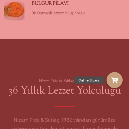
BULGUR PİLAVI
Bir Osmanlı lezzeti bulgur pilavı
Nizam Pide & Sütlaç Salonları
36 Yıllık Lezzet Yolculuğu
Nizam Pide & Sütlaç, 1982 yılından günümüze
değişmeyen tadı, lezzeti ve ustalarının hüneri ile