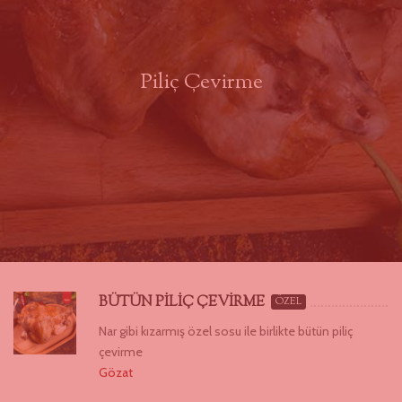
Piliç Çevirme
BÜTÜN PİLİÇ ÇEVİRME
ÖZEL
Nar gibi kızarmış özel sosu ile birlikte bütün piliç
çevirme
Gözat