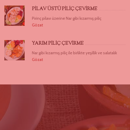
PİLAV ÜSTÜ PİLİÇ ÇEVİRME
Pirinç pilavı üzerine Nar gibi kızarmış piliç
Gözat
YARIM PİLİÇ ÇEVİRME
Nar gibi kızarmış piliç ile birlikte yeşillik ve salatalık
Gözat