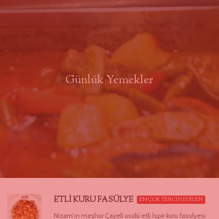
Günlük Yemekler
ETLİ KURU FASÜLYE
EN ÇOK TERCİH EDİLEN
Nizam’ın meşhur Çayeli usulü etli İspir kuru fasulyesi