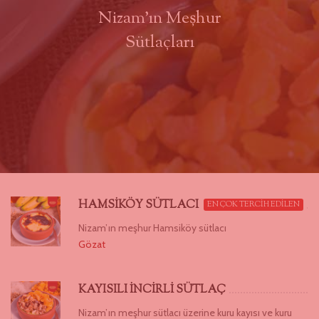
Nizam’ın Meşhur
Sütlaçları
HAMSİKÖY SÜTLACI
EN ÇOK TERCİH EDİLEN
Nizam’ın meşhur Hamsiköy sütlacı
Gözat
KAYISILI İNCİRLİ SÜTLAÇ
Nizam’ın meşhur sütlacı üzerine kuru kayısı ve kuru