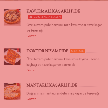
KAVURMALI KAŞARLI PİDE
EN ÇOK TERCİH EDİLEN
Özel Nizam pide hamuru, Rize kavurması, taze kaşar
ve tereyağı
Gözat
DOKTOR NİZAM PİDE
SPESİYAL
Özel Nizam pide hamuru, kavrulmuş kıyma üzerine
kuşbaşı et, taze kaşar ve sarımsak
Gözat
MANTARLI KAŞARLI PİDE
Doğranmış mantar, rendelenmiş kaşar ve tereyağı
Gözat