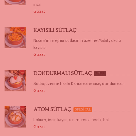
incir
Gözat
KAYISILI SÜTLAÇ
Nizam’ın meşhur sütlacının üzerine Malatya kuru
kayısısı
Gözat
DONDURMALI SÜTLAÇ
ÖZEL
Sütlaç üzerine hakiki Kahramanmaraş dondurması
Gözat
ATOM SÜTLAÇ
SPESİYAL
Lokum, incir, kayısı, üzüm, muz, fındık, bal
Gözat