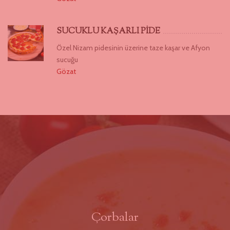
SUCUKLU KAŞARLI PİDE
Özel Nizam pidesinin üzerine taze kaşar ve Afyon
sucuğu
Gözat
Çorbalar