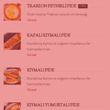
TRABZON PEYNİRLİ PİDE
ÖZEL
Özel meşhur Trabzon peyniri ve tereyağı
Gözat
KAPALI KIYMALI PİDE
Kavrulmuş kıyma ve soğanın maydanoz ile
harmanlanması
Gözat
KIYMALI PİDE
Kavrulmuş kıyma ve soğanın maydanoz ile
harmanlanması
Gözat
KIYMALI YUMURTALI PİDE