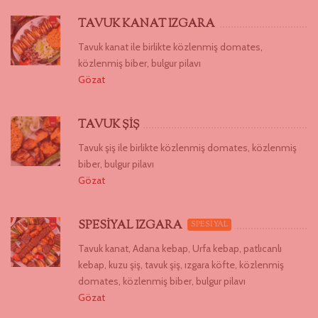
TAVUK KANAT IZGARA
Tavuk kanat ile birlikte közlenmiş domates,
közlenmiş biber, bulgur pilavı
Gözat
TAVUK ŞİŞ
Tavuk şiş ile birlikte közlenmiş domates, közlenmiş
biber, bulgur pilavı
Gözat
SPESİYAL IZGARA
SPESİYAL
Tavuk kanat, Adana kebap, Urfa kebap, patlıcanlı
kebap, kuzu şiş, tavuk şiş, ızgara köfte, közlenmiş
domates, közlenmiş biber, bulgur pilavı
Gözat