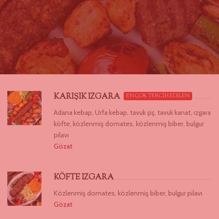
KARIŞIK IZGARA
EN ÇOK TERCİH EDİLEN
Adana kebap, Urfa kebap, tavuk şiş, tavuk kanat, ızgara
köfte, közlenmiş domates, közlenmiş biber, bulgur
pilavı
Gözat
KÖFTE IZGARA
Közlenmiş domates, közlenmiş biber, bulgur pilavı
Gözat