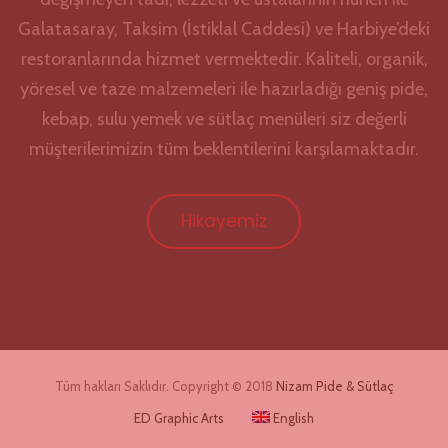
Galatasaray, Taksim (İstiklal Caddesi) ve Harbiye’deki
restoranlarında hizmet vermektedir. Kaliteli, organik,
yöresel ve taze malzemeleri ile hazırladığı geniş pide,
kebap, sulu yemek ve sütlaç menüleri siz değerli
müşterilerimizin tüm beklentilerini karşılamaktadır.
Hikayemiz
Tüm hakları Saklıdır. Copyright © 2018
Nizam Pide & Sütlaç
ED Graphic Arts
English