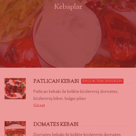
Kebaplar
PATLICAN KEBABI
EN ÇOK TERCİH EDİLEN
Patlıcan kebabı ile birlikte közlenmiş domates,
közlenmiş biber, bulgur pilavı
Gözat
DOMATES KEBABI
Domates kebabı ile birlikte közlenmiş domates,