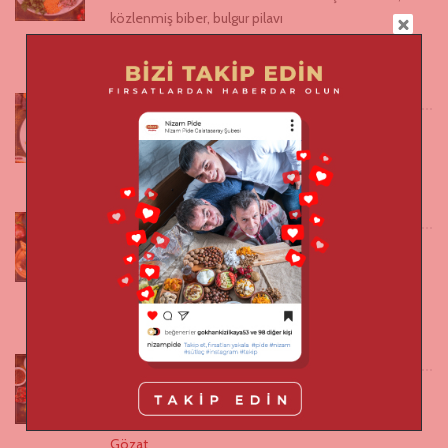
közlenmiş biber, bulgur pilavı
Gözat
ADANA DÜRÜM
Lavaş içinde kebap, salata, domates, soğan
Gözat
ADANA KEBABI
Adana kebabı ile birlikte közlenmiş domates,
közlenmiş biber, bulgur pilavı
Gözat
URFA KEBABI
Urfa kebabı ile birlikte közlenmiş domates,
közlenmiş biber, bulgur pilavı
Gözat