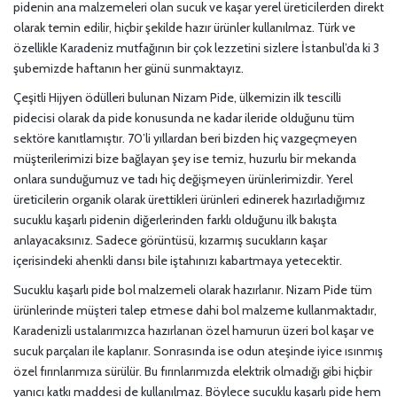
pidenin ana malzemeleri olan sucuk ve kaşar yerel üreticilerden direkt
olarak temin edilir, hiçbir şekilde hazır ürünler kullanılmaz. Türk ve
özellikle Karadeniz mutfağının bir çok lezzetini sizlere İstanbul’da ki 3
şubemizde haftanın her günü sunmaktayız.
Çeşitli Hijyen ödülleri bulunan Nizam Pide, ülkemizin ilk tescilli
pidecisi olarak da pide konusunda ne kadar ileride olduğunu tüm
sektöre kanıtlamıştır. 70’li yıllardan beri bizden hiç vazgeçmeyen
müşterilerimizi bize bağlayan şey ise temiz, huzurlu bir mekanda
onlara sunduğumuz ve tadı hiç değişmeyen ürünlerimizdir. Yerel
üreticilerin organik olarak ürettikleri ürünleri edinerek hazırladığımız
sucuklu kaşarlı pidenin diğerlerinden farklı olduğunu ilk bakışta
anlayacaksınız. Sadece görüntüsü, kızarmış sucukların kaşar
içerisindeki ahenkli dansı bile iştahınızı kabartmaya yetecektir.
Sucuklu kaşarlı pide bol malzemeli olarak hazırlanır. Nizam Pide tüm
ürünlerinde müşteri talep etmese dahi bol malzeme kullanmaktadır,
Karadenizli ustalarımızca hazırlanan özel hamurun üzeri bol kaşar ve
sucuk parçaları ile kaplanır. Sonrasında ise odun ateşinde iyice ısınmış
özel fırınlarımıza sürülür. Bu fırınlarımızda elektrik olmadığı gibi hiçbir
yanıcı katkı maddesi de kullanılmaz. Böylece sucuklu kaşarlı pide hem