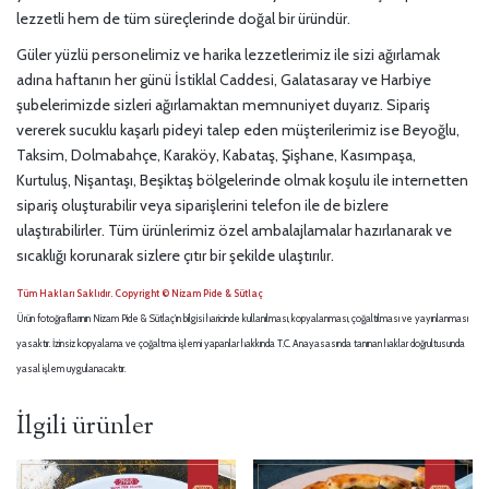
lezzetli hem de tüm süreçlerinde doğal bir üründür.
Güler yüzlü personelimiz ve harika lezzetlerimiz ile sizi ağırlamak
adına haftanın her günü İstiklal Caddesi, Galatasaray ve Harbiye
şubelerimizde sizleri ağırlamaktan memnuniyet duyarız. Sipariş
vererek sucuklu kaşarlı pideyi talep eden müşterilerimiz ise Beyoğlu,
Taksim, Dolmabahçe, Karaköy, Kabataş, Şişhane, Kasımpaşa,
Kurtuluş, Nişantaşı, Beşiktaş bölgelerinde olmak koşulu ile internetten
sipariş oluşturabilir veya siparişlerini telefon ile de bizlere
ulaştırabilirler. Tüm ürünlerimiz özel ambalajlamalar hazırlanarak ve
sıcaklığı korunarak sizlere çıtır bir şekilde ulaştırılır.
Tüm Hakları Saklıdır. Copyright © Nizam Pide & Sütlaç
Ürün fotoğraflarının Nizam Pide & Sütlaç’ın bilgisi haricinde kullanılması, kopyalanması, çoğaltılması ve yayınlanması
yasaktır. İzinsiz kopyalama ve çoğaltma işlemi yapanlar hakkında T.C. Anayasasında tanınan haklar doğrultusunda
yasal işlem uygulanacaktır.
İlgili ürünler