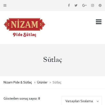
Sütlaç
Nizam Pide & Sütlaç
>
Ürünler
>
Sütlaç
Gösterilen sonuç sayısı: 8
Varsayılan Sıralama