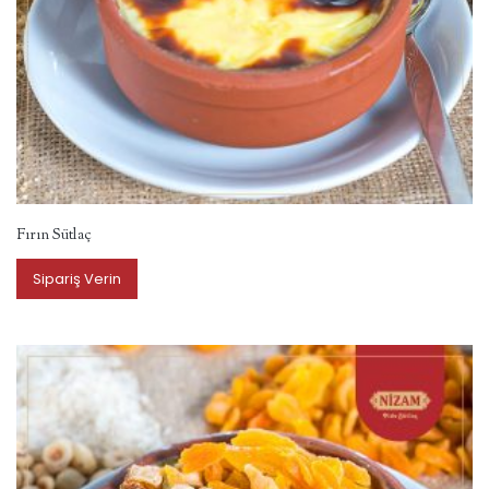
Fırın Sütlaç
Sipariş Verin