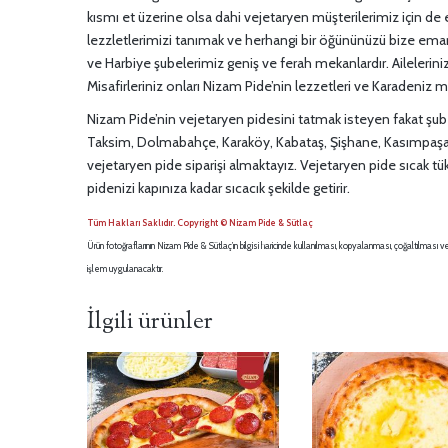
kısmı et üzerine olsa dahi vejetaryen müşterilerimiz için de 
lezzletlerimizi tanımak ve herhangi bir öğününüzü bize emane
ve Harbiye şubelerimiz geniş ve ferah mekanlardır. Aileleriniz v
Misafirleriniz onları Nizam Pide’nin lezzetleri ve Karadeniz mut
Nizam Pide’nin vejetaryen pidesini tatmak isteyen fakat şubel
Taksim, Dolmabahçe, Karaköy, Kabataş, Şişhane, Kasımpaşa, Kur
vejetaryen pide siparişi almaktayız. Vejetaryen pide sıcak tü
pidenizi kapınıza kadar sıcacık şekilde getirir.
Tüm Hakları Saklıdır. Copyright © Nizam Pide & Sütlaç
Ürün fotoğraflarının Nizam Pide & Sütlaç’ın bilgisi haricinde kullanılması, kopyalanması, çoğaltılma
işlem uygulanacaktır.
İlgili ürünler