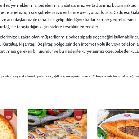
enfes yemeklerimiz, pidelerimiz, salatalarımız ve tatlılarımız bulunmaktadır
t etmeniz için sizi şubelerimizden birine bekliyoruz. İstiklal Caddesi, Gal
e arkadaşlarınız ile rahatlıkla gelip dilediğiniz kadar zaman geçirebilirsiniz.
fağı ile tanıştırdığınız için sizlere teşekkür edecekler.
erimize uzakta olan müşterilerimiz paket sipariş seçeneğini kullanabilirler
tuluş, Nişantaşı, Beşiktaş bölgelerinden internet yolu ile veya telefon arac
ketilmesi gereken bir üründür ve bu nedenle kuryelerimiz özel paketler kull
sı ve yayınlanması yasaktır. İzinsiz kopyalama ve çoğaltma işlemi yapanlar hakkında T.C. Anayasasında tanınan haklar doğrult