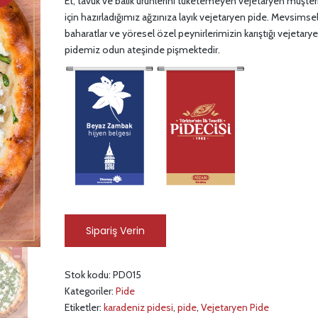
Et, tavuk ve balık ürünlerini tüketemeyen vejetaryen müşter
için hazırladığımız ağzınıza layık vejetaryen pide. Mevsimsel
baharatlar ve yöresel özel peynirlerimizin karıştığı vejetary
pidemiz odun ateşinde pişmektedir.
Sipariş Verin
Stok kodu:
PD015
Kategoriler:
Pide
Etiketler:
karadeniz pidesi
,
pide
,
Vejetaryen Pide