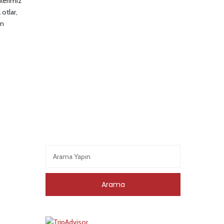
ilerimiz
 otlar,
en