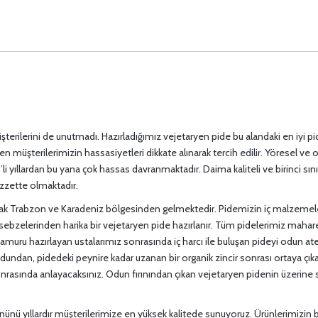
üşterilerini de unutmadı. Hazırladığımız vejetaryen pide bu alandaki en iyi pi
müşterilerimizin hassasiyetleri dikkate alınarak tercih edilir. Yöresel ve 
yıllardan bu yana çok hassas davranmaktadır. Daima kaliteli ve birinci sını
zzette olmaktadır.
olarak Trabzon ve Karadeniz bölgesinden gelmektedir. Pidemizin iç malzemele
bzelerinden harika bir vejetaryen pide hazırlanır. Tüm pidelerimiz mahare
hamuru hazırlayan ustalarımız sonrasında iç harcı ile buluşan pideyi odun ateş
i odundan, pidedeki peynire kadar uzanan bir organik zincir sonrası ortaya çıka
sonrasında anlayacaksınız. Odun fırınından çıkan vejetaryen pidenin üzerine 
nünü yıllardır müşterilerimize en yüksek kalitede sunuyoruz. Ürünlerimizin b