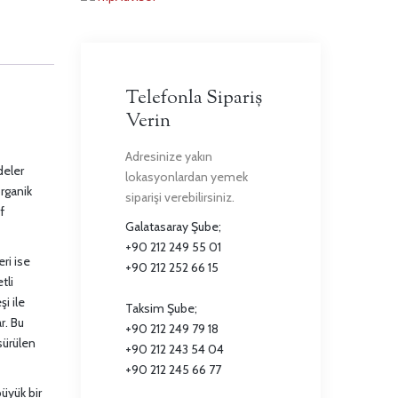
Telefonla Sipariş
Verin
Adresinize yakın
deler
lokasyonlardan yemek
organik
siparişi verebilirsiniz.
f
Galatasaray Şube;
+90 212 249 55 01
ri ise
+90 212 252 66 15
tli
i ile
Taksim Şube;
r. Bu
+90 212 249 79 18
sürülen
+90 212 243 54 04
+90 212 245 66 77
üyük bir