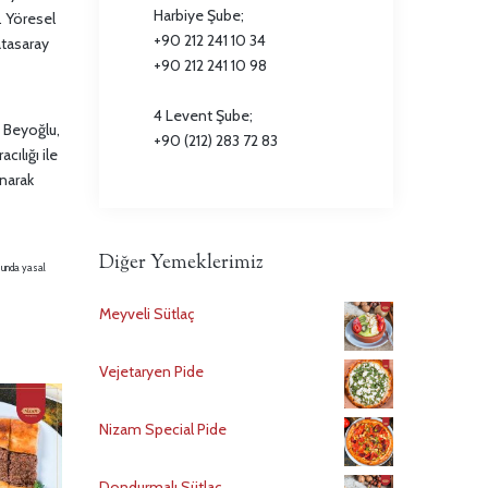
Harbiye Şube;
. Yöresel
+90 212 241 10 34
atasaray
+90 212 241 10 98
4 Levent Şube;
. Beyoğlu,
+90 (212) 283 72 83
ılığı ile
anarak
Diğer Yemeklerimiz
usunda yasal
Meyveli Sütlaç
Vejetaryen Pide
Nizam Special Pide
Dondurmalı Sütlaç