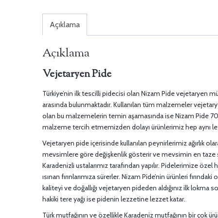
Açıklama
Açıklama
Vejetaryen Pide
Türkiye’nin ilk tescilli pidecisi olan Nizam Pide vejetaryen m
arasında bulunmaktadır. Kullanılan tüm malzemeler vejetaryen 
olan bu malzemelerin temin aşamasında ise Nizam Pide 70’li 
malzeme tercih etmemizden dolayı ürünlerimiz hep aynı le
Vejetaryen pide içerisinde kullanılan peynirlerimiz ağırlık 
mevsimlere göre değişkenlik gösterir ve mevsimin en taze se
Karadenizli ustalarımız tarafından yapılır. Pidelerimize özel 
ısınan fırınlarımıza sürerler. Nizam Pide’nin ürünleri fırındak
kaliteyi ve doğallığı vejetaryen pideden aldığınız ilk lokma 
hakiki tere yağı ise pidenin lezzetine lezzet katar.
Türk mutfağının ve özellikle Karadeniz mutfağının bir çok ürü