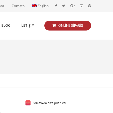
sor
Zomato
English
BLOG
İLETIŞIM
ONLINE SIPARIŞ
Zomato'da bize puan ver