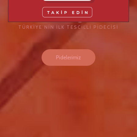
coşturacak bol
malzemeli pideler
TÜRKİYE'NİN İLK TESCİLLİ PİDECİSİ
Pidelerimiz