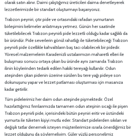
olarak satın alınır. Daimi çalıştığımız üreticileri daima denetleyerek
lezzetlerimizde bir standart oluşturmayı başarıyoruz.
Trabzon peyniri, çıtır pide ve ortasındaki rafadan yumurtanın
birleşimini kelimeler anlatmaya yetmez. Günün her saatinde
tüketilebilecek Trabzon peynirli pide lezzetli olduğu kadar sağlıklı da
bir üründür. Pide severlerin gönül rahatlığı ile tüketebileceği Trabzon
peynirli pide özellikle kahvaltıların baş tacı olabilecek bir pidedir.
Yöresel malzemelerin Karadenizli ustalarımızın maharetli elleri ile
buluşması sonucu ortaya çıkan bu üründe aynı zamanda Trabzon
ilinin köylerinden tedarik edilen hakiki tereyağı kullanılır. Odun
ateşinden çıkan pidenin üzerine sürülen bu tere yağı pideye son
dokunuşunu yapar ve lezzet patlaması oluşturması için masanıza
kadar getirilir.
Tüm pidelerimiz her daim odun ateşinde pişmektedir. Özel
hazırlattığımız fırınlarımızda tamamen odun ateşinin sıcağı ile pişen
Trabzon peynirli pide, içerisindeki bütün peyniri eritir ve üstündeki
yumurta ile tüketen kişiyi mutlu eder. Standart pidelerden sıkılan ve
değişik tatlar denemek isteyen müşterilerimize ısrarla önerdiğimiz bir
lezzet olduğunu da söylemeliyim. Güler yüzlü personelimiz