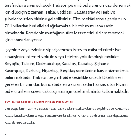
tarafından servis edilecek Trabzon peynirli pide ürünümüzü denemek
için dilediğiniz zaman İstiklal Caddesi, Galatasaray ve Harbiye
şubelerimizden birisine gelebilirsiniz. Tüm mekânlarımız geniş olup
70’li yıllardan beri aileleri ağırlamakta, bir çok mutlu ana şahit
olmaktadır. Karadeniz mutfağının tüm lezzetlerini sizlere tanıtmak
için sabırsızlanıyoruz.
İş yerine veya evlerine sipariş vermek isteyen müşterilerimiz ise
siparişlerini internet yolu ile veya telefon yolu ile oluşturabilirler.
Beyoğlu, Taksim, Dolmabahçe, Karaköy, Kabataş, Şişhane,
Kasımpaşa, Kurtuluş, Nişantaşı, Beşiktaş semtlerine kurye hizmetimiz
bulunmaktadır. Trabzon peynirli pide kesinlikle sıcacık tüketilmesi
gereken bir üründür, bu noktada en az sizin kadar hassas olan Nizam
pide, ürünlerin size sıcak ulaşması için özel ambalajlar kullanmaktadır.
Tüm Hakları Saklıdır. Copyright © Nizam Pide & Sütlaç
Ürün fotoğraflarının Nizam Pide & Sütlaç’ın bilgisi haricinde kullanılması, kopyalanması, çoğaltılması ve yayınlanması
yasaktır. İzinsiz kopyalama ve çoğaltma işlemi yapanlar hakkında T.C. Anayasasında tanınan haklar doğrultusunda
yasal işlem uygulanacaktır.