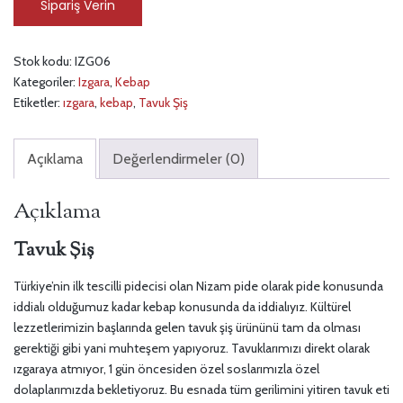
Sipariş Verin
Stok kodu:
IZG06
Kategoriler:
Izgara
,
Kebap
Etiketler:
ızgara
,
kebap
,
Tavuk Şiş
Açıklama
Değerlendirmeler (0)
Açıklama
Tavuk Şiş
Türkiye’nin ilk tescilli pidecisi olan Nizam pide olarak pide konusunda
iddialı olduğumuz kadar kebap konusunda da iddialıyız. Kültürel
lezzetlerimizin başlarında gelen tavuk şiş ürününü tam da olması
gerektiği gibi yani muhteşem yapıyoruz. Tavuklarımızı direkt olarak
ızgaraya atmıyor, 1 gün öncesiden özel soslarımızla özel
dolaplarımızda bekletiyoruz. Bu esnada tüm gerilimini yitiren tavuk eti