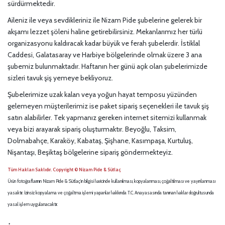
sürdürmektedir.
Aileniz ile veya sevdikleriniz ile Nizam Pide şubelerine gelerek bir
akşamı lezzet şöleni haline getirebilirsiniz. Mekanlarımız her türlü
organizasyonu kaldıracak kadar büyük ve ferah şubelerdir. İstiklal
Caddesi, Galatasaray ve Harbiye bölgelerinde olmak üzere 3 ana
şubemiz bulunmaktadır. Haftanın her günü açık olan şubelerimizde
sizleri tavuk şiş yemeye bekliyoruz.
Şubelerimize uzak kalan veya yoğun hayat temposu yüzünden
gelemeyen müşterilerimiz ise paket sipariş seçenekleri ile tavuk şiş
satın alabilirler. Tek yapmanız gereken internet sitemizi kullanmak
veya bizi arayarak sipariş oluşturmaktır. Beyoğlu, Taksim,
Dolmabahçe, Karaköy, Kabataş, Şişhane, Kasımpaşa, Kurtuluş,
Nişantaşı, Beşiktaş bölgelerine sipariş göndermekteyiz.
Tüm Hakları Saklıdır. Copyright © Nizam Pide & Sütlaç
Ürün fotoğraflarının Nizam Pide & Sütlaç’ın bilgisi haricinde kullanılması, kopyalanması, çoğaltılması ve yayınlanması
yasaktır. İzinsiz kopyalama ve çoğaltma işlemi yapanlar hakkında T.C. Anayasasında tanınan haklar doğrultusunda
yasal işlem uygulanacaktır.