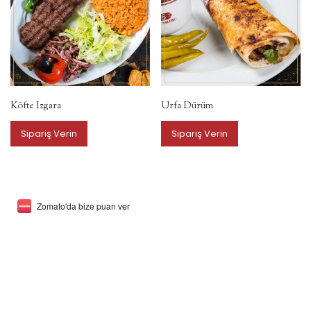
Köfte Izgara
Urfa Dürüm
Sipariş Verin
Sipariş Verin
Zomato'da bize puan ver