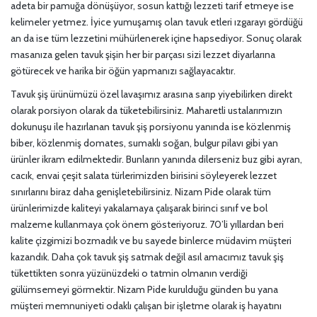
adeta bir pamuğa dönüşüyor, sosun kattığı lezzeti tarif etmeye ise
kelimeler yetmez. İyice yumuşamış olan tavuk etleri ızgarayı gördüğü
an da ise tüm lezzetini mühürlenerek içine hapsediyor. Sonuç olarak
masanıza gelen tavuk şişin her bir parçası sizi lezzet diyarlarına
götürecek ve harika bir öğün yapmanızı sağlayacaktır.
Tavuk şiş ürünümüzü özel lavaşımız arasına sarıp yiyebilirken direkt
olarak porsiyon olarak da tüketebilirsiniz. Maharetli ustalarımızın
dokunuşu ile hazırlanan tavuk şiş porsiyonu yanında ise közlenmiş
biber, közlenmiş domates, sumaklı soğan, bulgur pilavı gibi yan
ürünler ikram edilmektedir. Bunların yanında dilerseniz buz gibi ayran,
cacık, envai çeşit salata türlerimizden birisini söyleyerek lezzet
sınırlarını biraz daha genişletebilirsiniz. Nizam Pide olarak tüm
ürünlerimizde kaliteyi yakalamaya çalışarak birinci sınıf ve bol
malzeme kullanmaya çok önem gösteriyoruz. 70’li yıllardan beri
kalite çizgimizi bozmadık ve bu sayede binlerce müdavim müşteri
kazandık. Daha çok tavuk şiş satmak değil asıl amacımız tavuk şiş
tükettikten sonra yüzünüzdeki o tatmin olmanın verdiği
gülümsemeyi görmektir. Nizam Pide kurulduğu günden bu yana
müşteri memnuniyeti odaklı çalışan bir işletme olarak iş hayatını