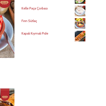
Kelle Paça Çorbası
Fırın Sütlaç
Kapalı Kıymalı Pide