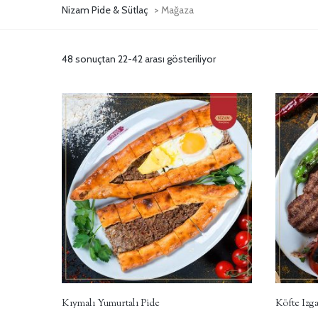
Nizam Pide & Sütlaç
> Mağaza
48 sonuçtan 22-42 arası gösteriliyor
Kıymalı Yumurtalı Pide
Köfte Izg