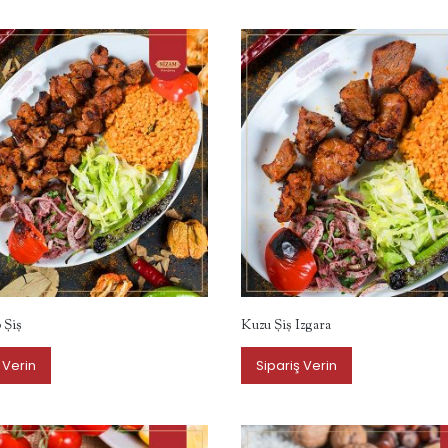
 Şiş
Kuzu Şiş Izgara
 Verin
Sipariş Verin