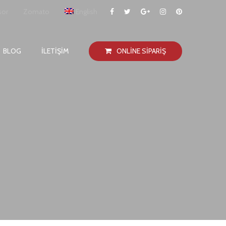
sor
Zomato
English
BLOG
İLETIŞIM
ONLINE SIPARIŞ