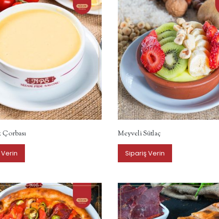
 Çorbası
Meyveli Sütlaç
 Verin
Sipariş Verin