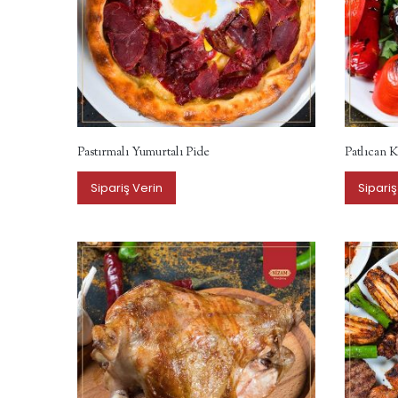
Pastırmalı Yumurtalı Pide
Patlıcan 
Sipariş Verin
Sipariş